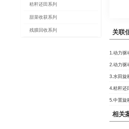
秸秆还田系列
甜菜收获系列
残膜回收系列
关联
1.动力
2.动力
3.水田
4.秸秆
5.中置
相关