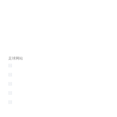
网站导航
联系足球网站
足球网站
邮箱：
走进汉森
电话：
0519-83268589
足球网站的产品中心
传真：
0519-83266789
新闻中心
地址：
常州新区环保工业园环保
研发机构
联系足球网站