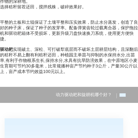
作物的深耕地。
选择秸秆留茬还田，搅拌残株，破碎效果好。
平整的土板和土辊保证了土壤平整和压实效果，防止水分蒸发，创造了良
好的种子床，保证了种子的发芽率。配备弹簧齿轮过载离合器，保护拖拉
机和
驱动耙
箱体不受损坏，更新升级刀盘快速换刀系统，使用更方便快
捷。
驱动耙
实现破土、深松、可打破犁底层而不破坏土层耕层结构，且深翻后
的秸秆不易上翻有利秸秆还田，种植园主单苗与抑制的水保持水分,出苗
率,有利于作物根系生长,保持水分,水具有抗旱防涝效果，在中原地区小麦
生育期可节约30多毫米，比常规播种亩产节约种子3公斤，产量30公斤以
上，亩产成本节约效益100元以上。
动力驱动耙和旋耕机哪个好？