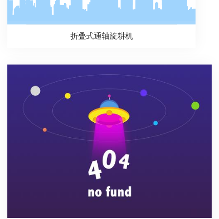
折叠式通轴旋耕机