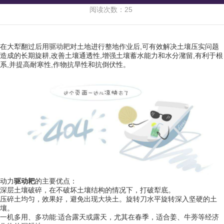
阅读次数：25
在大犁翻过后用
驱动耙
对土地进行整地作业后,可有效解决土壤压实问题
造成的长期旋耕,改善土壤通透性,增强土壤蓄水能力和水分潴留,有利于根
系,并提高耐寒性,作物抗旱性和抗倒伏性。
动力
驱动耙
的主要优点：
深层土壤破碎，在不破坏土壤结构的情况下，打破犁底。
压碎土均匀，效果好，避免出现大块土。旋转刀水平旋转深入坚硬的土
壤。
一机多用、多功能:适合露天或露天，尤其在春季，适合姜、牛蒡等经济