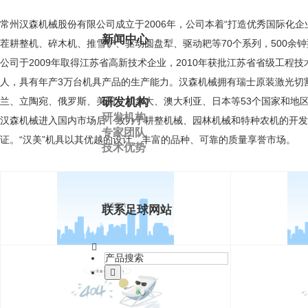
常州汉森机械股份有限公司成立于2006年，公司本着“打造优秀国际化
新闻中心
茬耕整机、碎木机、推雪铲、驱动圆盘犁、驱动耙等70个系列，500余
公司于2009年取得江苏省高新技术企业，2010年获批江苏省省级工程技
人，具有年产3万台机具产品的生产能力。汉森机械拥有瑞士原装激光切
兰、立陶宛、俄罗斯、美国、加拿大、澳大利亚、日本等53个国家和地
研发机构
研发机构
汉森机械进入国内市场后，致力于耕整机械、园林机械和特种农机的开发和制
专家团队
证。“汉美”机具以其优越的设计、丰富的品种、可靠的质量享誉市场。
技术优势
联系足球网站