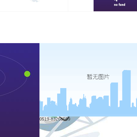
0519-83268589