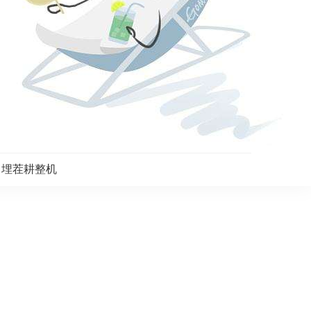
田埋茬耕整机