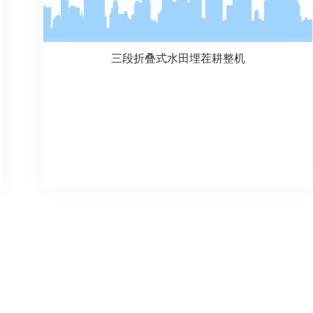
三段折叠式水田埋茬耕整机