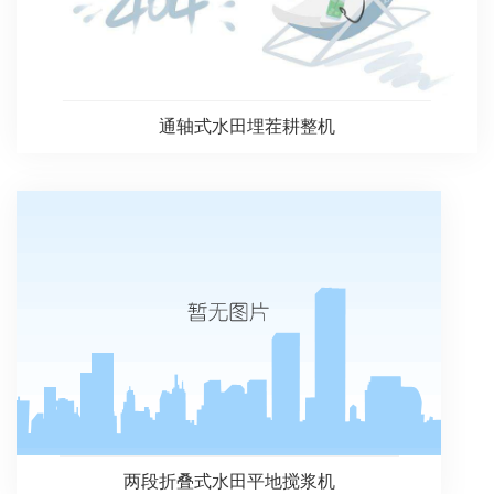
通轴式水田埋茬耕整机
两段折叠式水田平地搅浆机