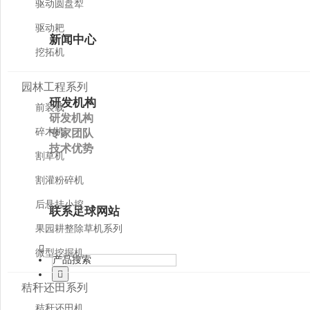
驱动圆盘犁
驱动耙
新闻中心
挖拓机
园林工程系列
研发机构
前装载
研发机构
碎木机
专家团队
技术优势
割草机
割灌粉碎机
后悬挂小挖
联系足球网站
果园耕整除草机系列
微型挖掘机
秸秆还田系列
秸秆还田机