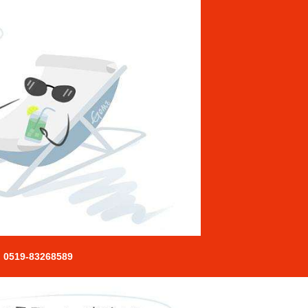
0519-83268589