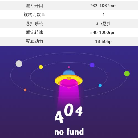
漏斗开口
762x1067mm
旋转刀数量
4
悬挂系统
3点悬挂
额定转速
540-1000rpm
配套动力
18-50hp