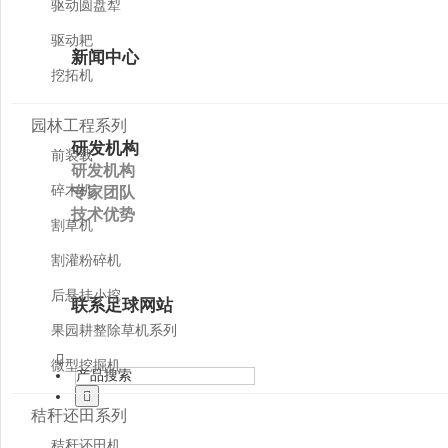
驱动圆盘犁
驱动耙
新闻中心
挖拓机
园林工程系列
研发机构
前装载
研发机构
碎木机
专家团队
技术优势
割草机
割灌粉碎机
后悬挂小挖
联系足球网站
果园耕整除草机系列
微型挖掘机
秸秆还田系列
秸秆还田机