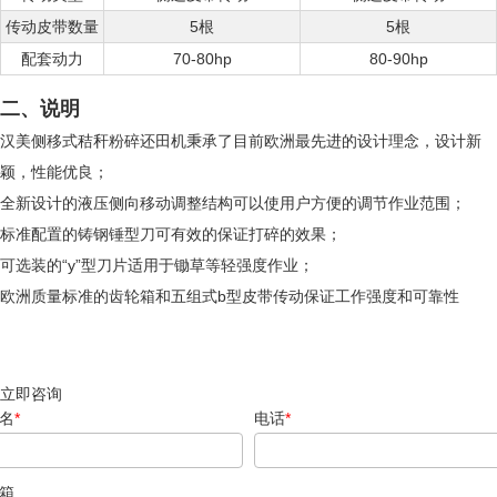
传动皮带数量
5根
5根
配套动力
70-80hp
80-90hp
二、说明
汉美侧移式秸秆粉碎还田机秉承了目前欧洲最先进的设计理念，设计新
颖，性能优良；
全新设计的液压侧向移动调整结构可以使用户方便的调节作业范围；
标准配置的铸钢锤型刀可有效的保证打碎的效果；
可选装的“y”型刀片适用于锄草等轻强度作业；
欧洲质量标准的齿轮箱和五组式b型皮带传动保证工作强度和可靠性
立即咨询
名
*
电话
*
箱