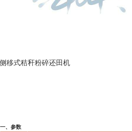
侧移式秸秆粉碎还田机
一、参数