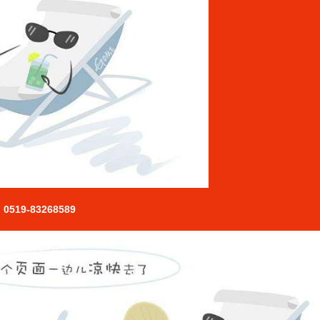
0519-83268589