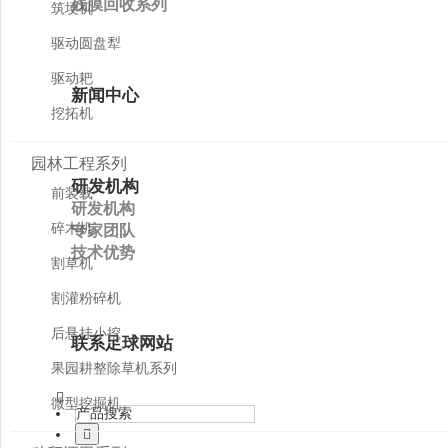
残膜回收系列
筑埂机
驱动圆盘犁
驱动耙
新闻中心
挖拓机
园林工程系列
研发机构
前装载
研发机构
碎木机
专家团队
技术优势
割草机
割灌粉碎机
后悬挂小挖
联系足球网站
果园耕整除草机系列
微型挖掘机