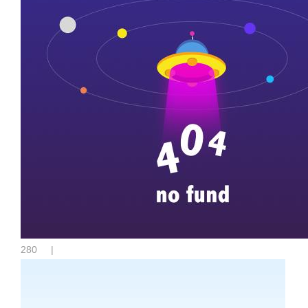
280
|