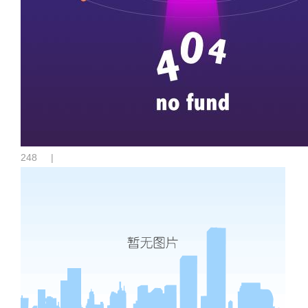
248
|