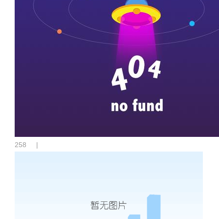
258
|