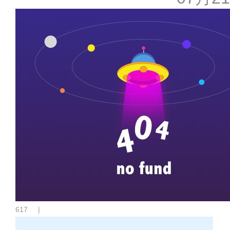
617
|