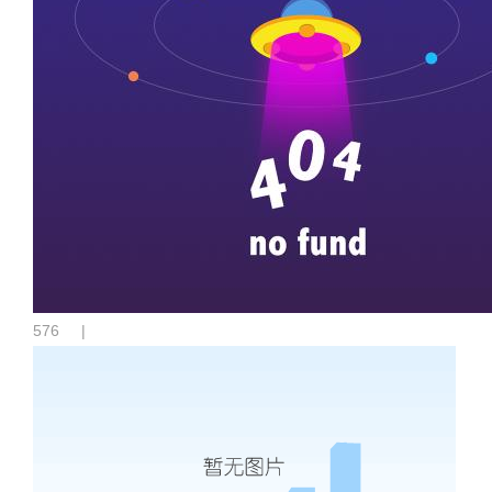
576
|