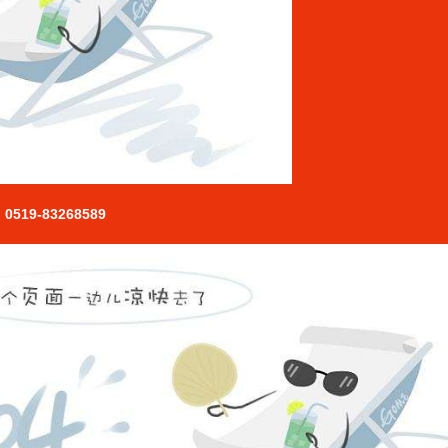
0519-83268589