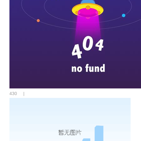
430
|