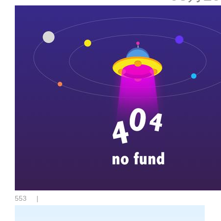
553
|