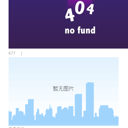
677
|