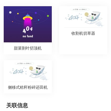
收割机切草器
甜菜割叶切顶机
侧移式秸秆粉碎还田机
关联信息